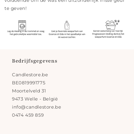
voldoende om de was een uitzonderlijk frisse geur
te geven!
Bedrijfsgegevens
Candlestore.be
BE0819991775
Moortelveld 31
9473 Welle - België
info@candlestore.be
0474 459 859