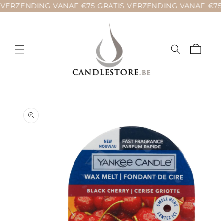
Meteen
ERZENDING VANAF €75 GRATIS VERZENDING VANAF €75 G
naar de
content
Winkelwage
a direct naar
roductinformatie