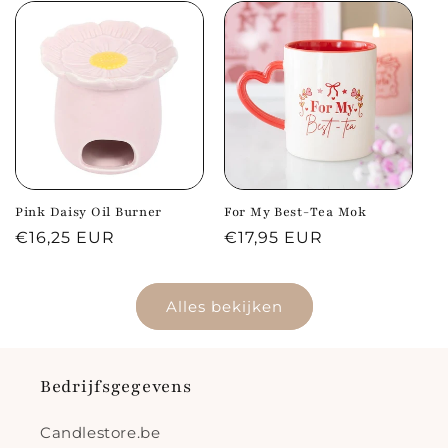
Pink Daisy Oil Burner
For My Best-Tea Mok
Normale
€16,25 EUR
Normale
€17,95 EUR
prijs
prijs
Alles bekijken
Bedrijfsgegevens
Candlestore.be