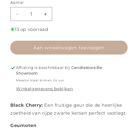
Aantal
Aantal
Aantal
verlagen
verhogen
voor
voor
13 op voorraad
Black
Black
Cherry
Cherry
Aan winkelwagen toevoegen
Afhaling is beschikbaar bij
Candlestore.Be
Showroom
Meestal klaar binnen 24 uur
Winkelgegevens bekijken
Black Cherry:
Een fruitige geur die de heerlijke
zoetheid van rijpe zwarte kersen perfect vastlegt.
Geurnoten