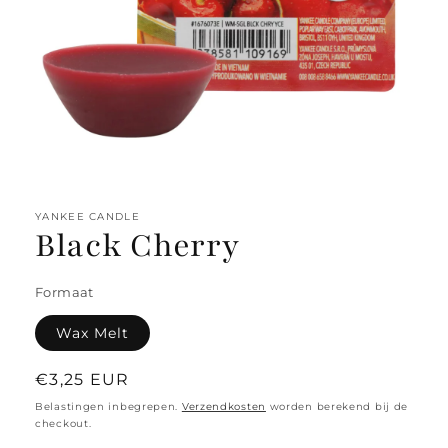
Media
1
openen
YANKEE CANDLE
in
Black Cherry
modaal
Formaat
Wax Melt
Normale
€3,25 EUR
prijs
Belastingen inbegrepen.
Verzendkosten
worden berekend bij de
checkout.