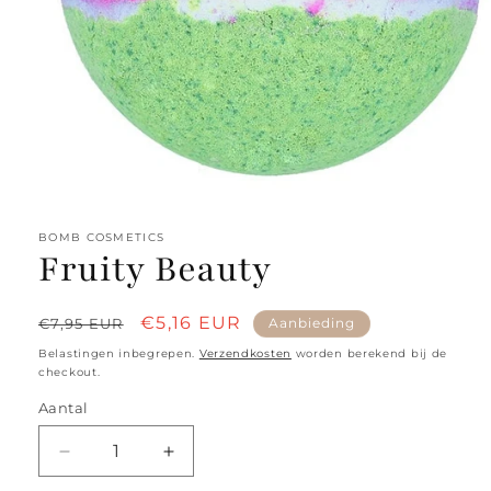
Media
1
openen
BOMB COSMETICS
in
Fruity Beauty
modaal
Normale
Aanbiedingsprijs
€5,16 EUR
€7,95 EUR
Aanbieding
prijs
Belastingen inbegrepen.
Verzendkosten
worden berekend bij de
checkout.
Aantal
Aantal
Aantal
verlagen
verhogen