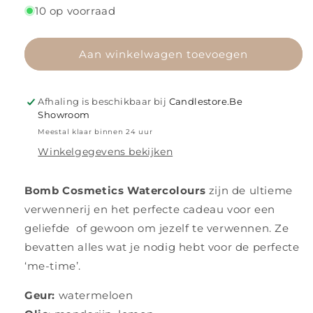
voor
voor
10 op voorraad
Fruity
Fruity
Beauty
Beauty
Aan winkelwagen toevoegen
Afhaling is beschikbaar bij
Candlestore.Be
Showroom
Meestal klaar binnen 24 uur
Winkelgegevens bekijken
Bomb Cosmetics Watercolours
zijn de ultieme
verwennerij en het perfecte cadeau voor een
geliefde of gewoon om jezelf te verwennen. Ze
bevatten alles wat je nodig hebt voor de perfecte
‘me-time’.
Geur:
watermeloen