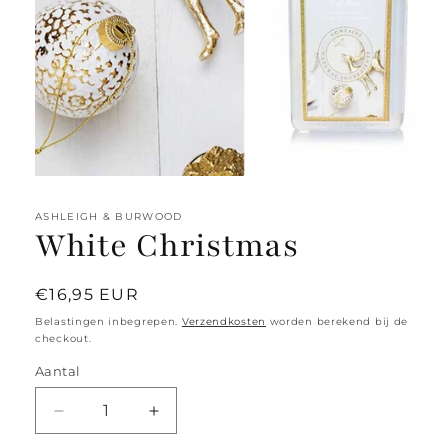
Media
1
openen
ASHLEIGH & BURWOOD
in
White Christmas
modaal
Normale
€16,95 EUR
prijs
Belastingen inbegrepen.
Verzendkosten
worden berekend bij de
checkout.
Aantal
Aantal
Aantal
verlagen
verhogen