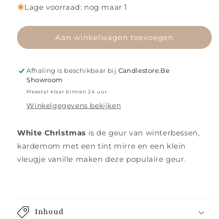
voor
voor
Lage voorraad: nog maar 1
White
White
Christmas
Christmas
Aan winkelwagen toevoegen
Afhaling is beschikbaar bij
Candlestore.Be
Showroom
Meestal klaar binnen 24 uur
Winkelgegevens bekijken
White Christmas
i
s de geur van winterbessen,
kardemom met een tint mirre en een klein
vleugje vanille maken deze populaire geur.
Inhoud