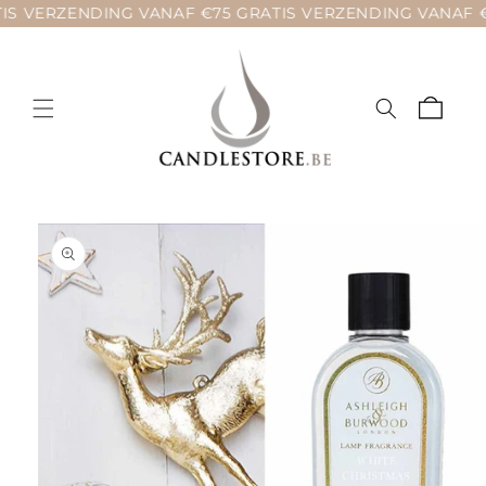
Meteen
S VERZENDING VANAF €75 GRATIS VERZENDING VANAF €
naar de
content
Winkelwage
a direct naar
roductinformatie