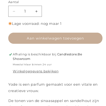
Aantal
Aantal
Aantal
verlagen
verhogen
voor
voor
Lage voorraad: nog maar 1
Yode
Yode
Aan winkelwagen toevoegen
Afhaling is beschikbaar bij
Candlestore.Be
Showroom
Meestal klaar binnen 24 uur
Winkelgegevens bekijken
Yode is een parfum gemaakt voor een vitale en
creatieve vrouw.
De tonen van de sinaasappel en sandelhout zijn