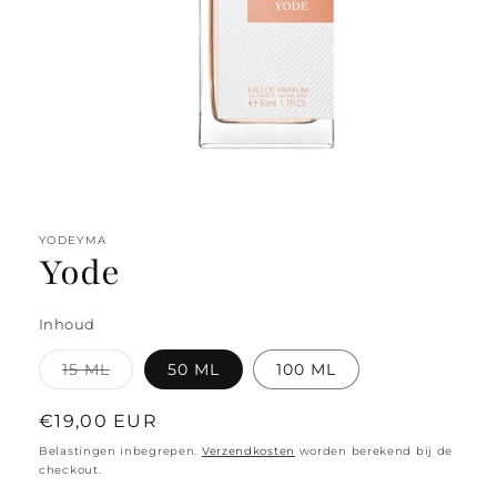
Media
1
openen
YODEYMA
in
Yode
modaal
Inhoud
Variant
15 ML
50 ML
100 ML
uitverkocht
of
niet
Normale
€19,00 EUR
beschikbaar
prijs
Belastingen inbegrepen.
Verzendkosten
worden berekend bij de
checkout.